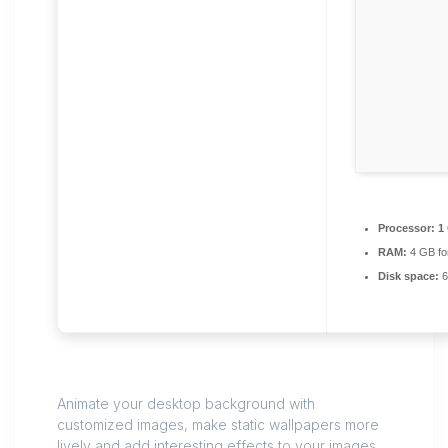
Processor:
1 
RAM:
4 GB fo
Disk space:
6
Animate your desktop background with
customized images, make static wallpapers more
lively and add interesting effects to your images.